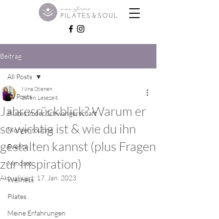
Beitrag
All Posts
Nina Stienen
All Posts
3 Min. Lesezeit
Jahresrückblick? Warum er
Pilates in der Schwangerschaft
so wichtig ist & wie du ihn
Morgenroutine
gestalten kannst (plus Fragen
Events
zur Inspiration)
Mindset
Aktualisiert:
17. Jan. 2023
Wellness
Pilates
Meine Erfahrungen