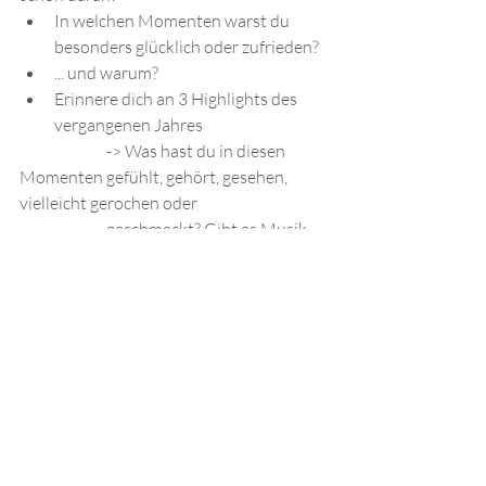
In welchen Momenten warst du 
besonders glücklich oder zufrieden?
... und warum?
Erinnere dich an 3 Highlights des 
vergangenen Jahres
		-> Was hast du in diesen 
Momenten gefühlt, gehört, gesehen, 
vielleicht gerochen oder
		geschmeckt? Gibt es Musik 
oder Geräusche, die du damit 
verbindest? Hast du Bilder im
		Kopf oder sogar 
Bilder/Videos auf deinem Handy? Geh 
nochmal in diese Bilder mit
		deinem gesamten 
Erinnerungsvermögen.
		-> Welche Gefühle kommen 
da in dir hoch?