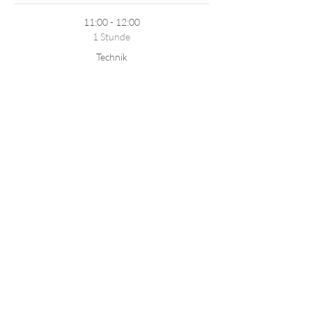
11:00 - 12:00
1 Stunde
Technik
Alle ansehen
2 weitere Elemente verfügbar
Diese Veranstaltung teilen