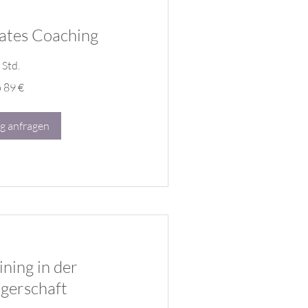
lates Coaching
 Std.
 89 €
g anfragen
ining in der
gerschaft