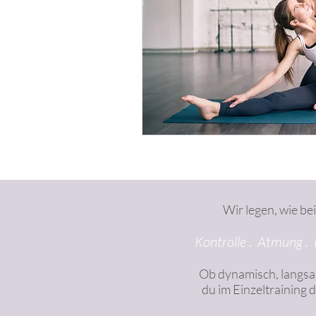
Wir legen, wie be
Kontrolle . Atmung . F
Ob dynamisch, langsa
du im Einzeltraining 