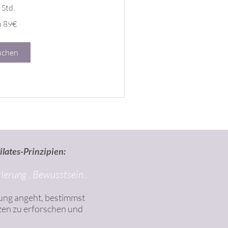
 Std.
b 89€
uchen
ilates-Prinzipien:
ierung . Bewusstsein .
ung angeht, bestimmst
nzen zu erforschen und