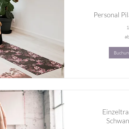
Personal Pi
1
ab
ab
89
€
Buchun
Einzeltra
Schwan