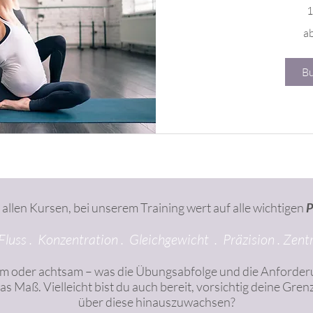
1
ab
a
89€
B
i allen Kursen, bei unserem Training wert auf alle wichtigen
P
luss . Konzentration . Gleichgewicht . Präzision . Zentr
m oder achtsam – was die Übungsabfolge und die Anforder
das Maß. Vielleicht bist du auch bereit, vorsichtig deine Gre
über diese hinauszuwachsen?