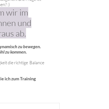
en? :)
m wir im
önnen und
raus ab.
d dynamisch zu bewegen.
ühl zu kommen.
eit die richtige Balance
ie ich zum Training