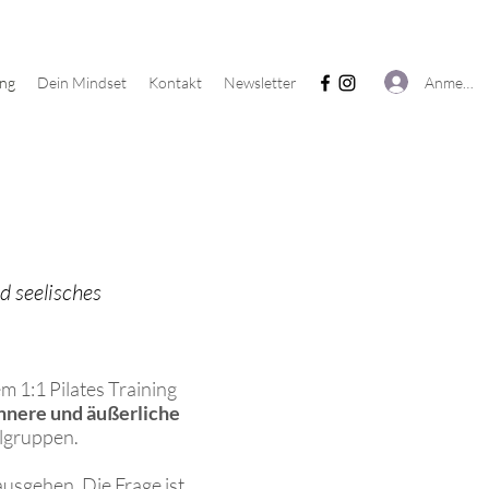
Anmelde
ing
Dein Mindset
Kontakt
Newsletter
nd seelisches
m 1:1 Pilates Training
nnere und äußerliche
elgruppen.
ausgehen. Die Frage ist