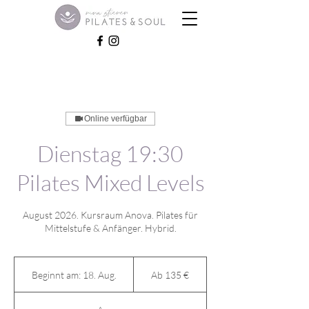
Online verfügbar
Dienstag 19:30
Pilates Mixed Levels
August 2026. Kursraum Anova. Pilates für
Mittelstufe & Anfänger. Hybrid.
Ab
135
Beginnt am: 18. Aug.
B
Ab 135 €
Euro
e
g