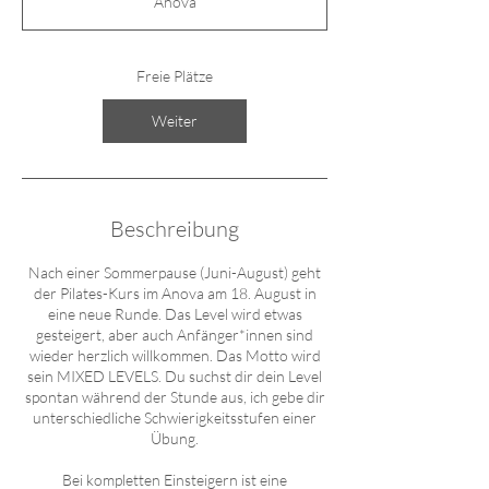
Anova
i
n
n
t
Freie Plätze
a
m
Weiter
:
1
8
.
A
Beschreibung
u
g
Nach einer Sommerpause (Juni-August) geht
.
der Pilates-Kurs im Anova am 18. August in
eine neue Runde. Das Level wird etwas
gesteigert, aber auch Anfänger*innen sind
wieder herzlich willkommen. Das Motto wird
sein MIXED LEVELS. Du suchst dir dein Level
spontan während der Stunde aus, ich gebe dir
unterschiedliche Schwierigkeitsstufen einer
Übung.
Bei kompletten Einsteigern ist eine