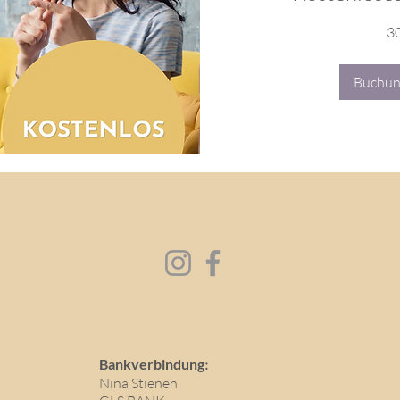
30
Buchun
Bankverbindung
:
Nina Stienen