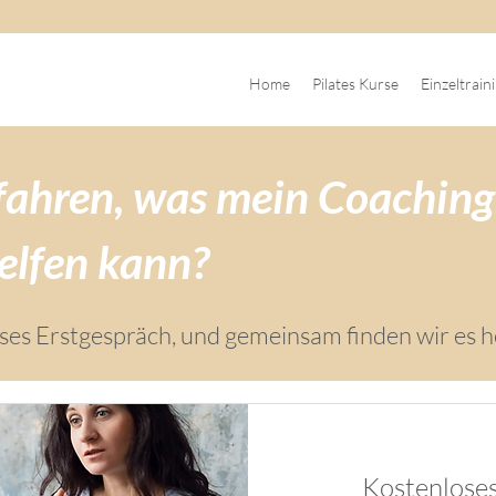
Home
Pilates Kurse
Einzeltrain
fahren, was mein Coaching
helfen kann?
oses Erstgespräch, und gemeinsam finden wir es 
Kostenloses