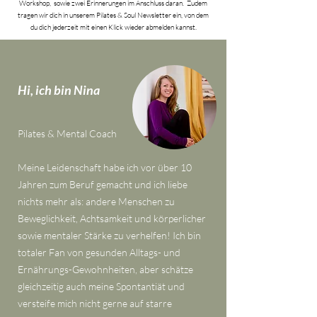
Workshop, sowie zwei Erinnerungen im Anschluss daran. Zudem
tragen wir dich in unserem Pilates & Soul Newsletter ein, von dem
du dich jederzeit mit einen Klick wieder abmelden kannst.
Hi, ich bin Nina
Pilates & Mental Coach
Meine Leidenschaft habe ich vor über 10
Jahren zum Beruf gemacht und ich liebe
nichts mehr als: andere Menschen zu
Beweglichkeit, Achtsamkeit und körperlicher
sowie mentaler Stärke zu verhelfen! Ich bin
totaler Fan von gesunden Alltags- und
Ernährungs-Gewohnheiten, aber schätze
gleichzeitig auch meine Spontantiät und
versteife mich nicht gerne auf starre