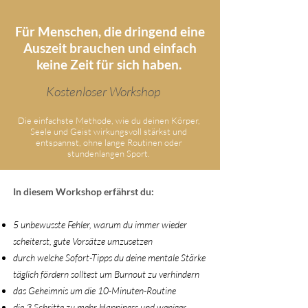
Für Menschen, die dringend eine
Auszeit brauchen und einfach
keine Zeit für sich haben.
Kostenloser Workshop
Die einfachste Methode, wie du deinen Körper,
Seele und Geist wirkungsvoll stärkst und
entspannst, ohne lange Routinen oder
stundenlangen Sport.
In diesem Workshop erfährst du:
5 unbewusste Fehler, warum du immer wieder
scheiterst, gute Vorsätze umzusetzen
durch welche Sofort-Tipps du deine mentale Stärke
täglich fördern solltest um Burnout zu verhindern
das Geheimnis um die 10-Minuten-Routine
die 3 Schritte zu mehr Happiness und weniger