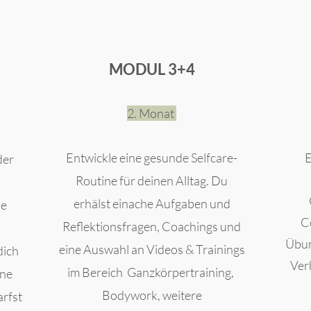
MODUL 3+4
2. Monat
Entwickle eine gesunde Selfcare-
E
der
Routine für deinen Alltag. Du
erhälst einache Aufgaben und
ne
C
Reflektionsfragen, Coachings und
Übun
eine Auswahl an Videos & Trainings
dich
Ver
im Bereich Ganzkörpertraining,
ine
Bodywork, weitere
rfst