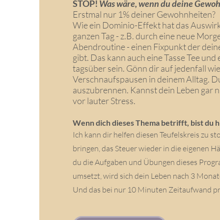
STOP!
Was wäre, wenn du deine Gewoh
Erstmal nur 1% deiner Gewohnheiten?
Wie ein Dominio-Effekt hat das Auswir
ganzen Tag - z.B. durch eine neue Morg
Abendroutine - einen Fixpunkt der dein
gibt. Das kann auch eine Tasse Tee und
tagsüber sein. Gönn dir auf jedenfall wi
Verschnaufspausen in deinem Alltag. Du
auszubrennen. Kannst dein Leben gar ni
vor lauter Stress.
Wenn dich dieses Thema betrifft, bist du hi
Ich kann dir helfen diesen Teufelskreis zu s
bringen, das Steuer wieder in die eigenen
du die Aufgaben und Übungen dieses Prog
umsetzt, wird sich dein Leben nach 3 Mona
Und das bei nur 10 Minuten Zeitaufwand pr