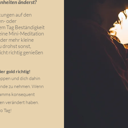
nheiten änderst?
kungen auf den
en- oder
em Tag Beständigkeit
 eine Mini-Meditation
eder mehr kleine
 drohst sonst,
cht richtig genießen
er gold richtig!
toppen und dich dahin
 Hände zu nehmen. Wenn
ramms konsequent
ten verändert haben.
o Tag!