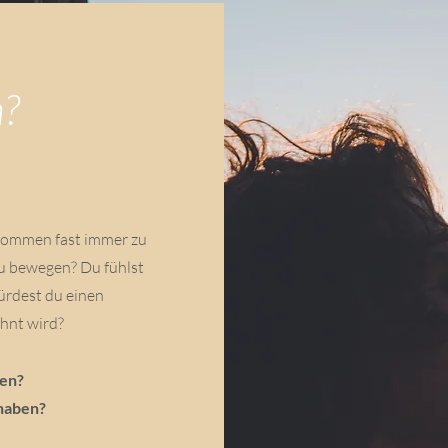
h?
 kommen fast immer zu
 zu bewegen? Du fühlst
ürdest du einen
hnt wird?
len?
 haben?