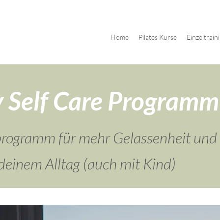
Home
Pilates Kurse
Einzeltrain
y Self Care Programm
eprogramm für mehr Gelassenheit und
einem Alltag (auch mit Kind)