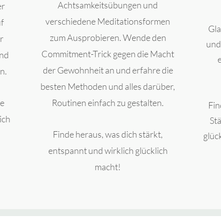
Achtsamkeitsübungen und
er
verschiedene Meditationsformen
uf
Gla
zum Ausprobieren.
Wende
den
r
und
Commitment-Trick gegen die Macht
und
der Gewohnheit an und erfahre die
e
n.
besten Methoden und alles darüber,
se
Routinen einfach zu gestalten.
Fin
ich
Stä
Finde heraus, was dich stärkt,
glüc
entspannt und wirklich glücklich
macht!