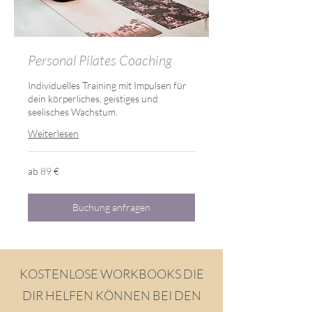
Personal Pilates Coaching
Individuelles Training mit Impulsen für
dein körperliches, geistiges und
seelisches Wachstum.
Weiterlesen
ab
ab 89 €
89
€
Buchung anfragen
KOSTENLOSE WORKBOOKS DIE
DIR HELFEN KÖNNEN BEI DEN