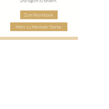
und täglich zu fördern.
Zum Workbook
Mehr zu Mentaler Stärke
Weitere Tipps dazu wie du mentale
Stärke und das richtige Mindset
entwickeln kannst, findest du hier:
DAS RICHTIGE MINDSET
Was meine Kund*innen sagen
Korliane Metzner