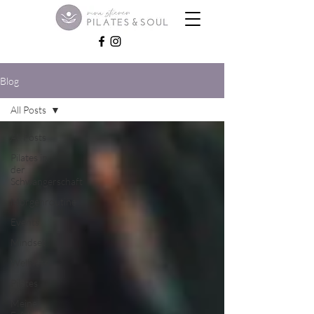
Blog
All Posts
All Posts
Pilates in
der
Schwangerschaft
Morgenroutine
Events
Mindset
Wellness
Pilates
Meine