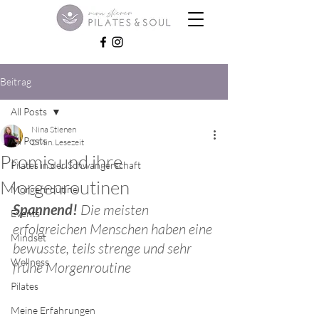
Beitrag
All Posts
Nina Stienen
All Posts
2 Min. Lesezeit
Promis und ihre
Pilates in der Schwangerschaft
Morgenroutinen
Morgenroutine
Spannend! 
Die meisten 
Events
erfolgreichen Menschen haben eine 
Mindset
bewusste, teils strenge und sehr 
Wellness
frühe Morgenroutine
Pilates
Meine Erfahrungen