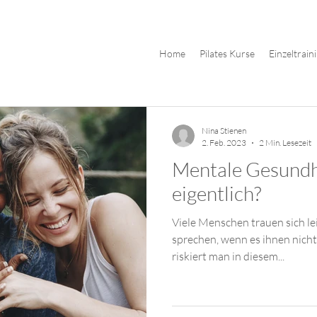
Home
Pilates Kurse
Einzeltrain
ft
Morgenroutine
Events
Mindset
Wellness
Nina Stienen
2. Feb. 2023
2 Min. Lesezeit
Mentale Gesundhe
eigentlich?
Viele Menschen trauen sich lei
sprechen, wenn es ihnen nicht
riskiert man in diesem...