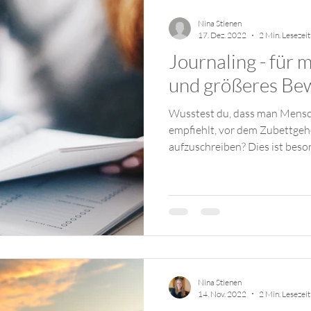
Nina Stienen
17. Dez. 2022
2 Min. Lesezeit
Journaling - für 
und größeres Be
Wusstest du, dass man Mensc
empfiehlt, vor dem Zubettgeh
aufzuschreiben? Dies ist beson
Nina Stienen
14. Nov. 2022
2 Min. Lesezeit