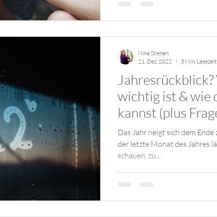
Nina Stienen
21. Dez. 2022
3 Min. Lesezeit
Jahresrückblick?
wichtig ist & wie 
kannst (plus Frag
Das Jahr neigt sich dem Ende
der letzte Monat des Jahres lä
schauen, zu...