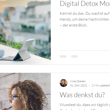
Digital Detox Mo
Kennst du das: Du wachst auf und greifst sofort nach dem
Handy, um deine Nachrichten zu checken? Das geht vielen so
– der erste Blick...
Nina Stienen
31. Okt. 2022
2 Min. Lesezeit
Was denkst du?
Wusstest du, dass wir täglich zwischen 60.000 und 80.000