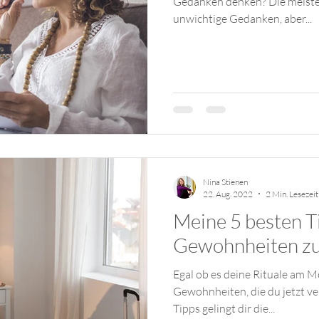
Gedanken denken? Die meisten sind natürlich kleine,
unwichtige Gedanken, aber...
Nina Stienen
22. Aug. 2022
2 Min. Lesezeit
Meine 5 besten T
Gewohnheiten zu
Egal ob es deine Rituale am M
Gewohnheiten, die du jetzt v
Tipps gelingt dir die...