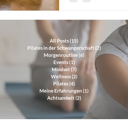
All Posts
(15)
15 Beiträge
Pilates in der Schwangerschaft
(2)
2 Beiträge
Morgenroutine
(6)
6 Beiträge
Events
(1)
1 Beitrag
Mindset
(7)
7 Beiträge
Wellness
(2)
2 Beiträge
Pilates
(4)
4 Beiträge
Meine Erfahrungen
(1)
1 Beitrag
Achtsamkeit
(2)
2 Beiträge