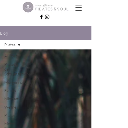
Blog
Pilates
All Posts
Pilates in
der
Schwangerschaft
Morgenroutine
Events
Mindset
Wellness
Pilates
Meine