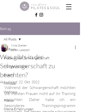
Beitrag
All Posts
Nina Stienen
All Posts
2 Min. Lesezeit
Was gibts in der
Pilates in der Schwangerschaft
Schwangerschaft zu
Morgenroutine
beachten?
Events
Aktualisiert:
22. Okt. 2022
Mindset
Während der Schwangerschaft möchten 
Wellness
die meisten Frauen nicht auf ihr Training 
verzichten. Daher habe ich ein 
Pilates
besonderes Trainingsprogramm 
Meine Erfahrungen
konzipiert, bei denen gerade schwangere 