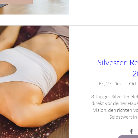
Silvester-Re
2
Fr., 27. Dez.
Ort
3-tägiges Silvester-Re
direkt vor deiner Haus
Vision, den richten V
Selbstwert in