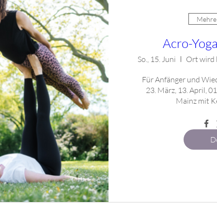
Mehrer
Acro-Yog
So., 15. Juni
Für Anfänger und Wiede
23. März, 13. April, 01.
Mainz mit Ke
De