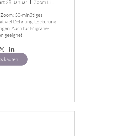
art 28. Januar
Zoom Live Training
n Zoom: 30-minütiges 
 viel Dehnung, Lockerung 
gen. Auch für Migräne-
n geeignet.
ts kaufen