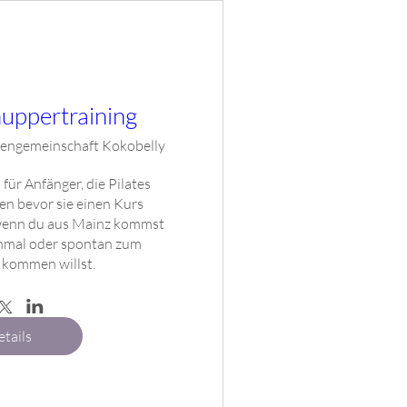
nuppertraining
ngemeinschaft Kokobelly
ür Anfänger, die Pilates 
n bevor sie einen Kurs 
 wenn du aus Mainz kommst 
nmal oder spontan zum 
kommen willst.
tails