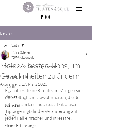
Beitrag
All Posts
Nina Stienen
All Posts
2 Min. Lesezeit
Meine 5 besten Tipps, um
Pilates in der Schwangerschaft
Gewohnheiten zu ändern
Morgenroutine
Aktualisiert:
17. März 2023
Events
Egal ob es deine Rituale am Morgen sind 
Mindset
oder alltägliche Gewohnheiten, die du 
jetzt verändern möchtest. Mit diesen 
Wellness
Tipps gelingt dir die Veränderung auf 
Pilates
jeden Fall einfacher und stressfrei.
Meine Erfahrungen