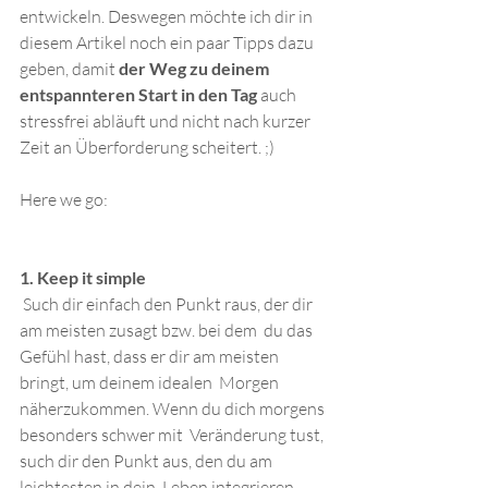
entwickeln. Deswegen möchte ich dir in 
diesem Artikel noch ein paar Tipps dazu 
geben, damit 
der Weg zu deinem 
entspannteren Start in den Tag
 auch 
stressfrei abläuft und nicht nach kurzer 
Zeit an Überforderung scheitert. ;)
Here we go:
1. Keep it simple
 Such dir einfach den Punkt raus, der dir 
am meisten zusagt bzw. bei dem  du das 
Gefühl hast, dass er dir am meisten 
bringt, um deinem idealen  Morgen 
näherzukommen. Wenn du dich morgens 
besonders schwer mit  Veränderung tust, 
such dir den Punkt aus, den du am 
leichtesten in dein  Leben integrieren 