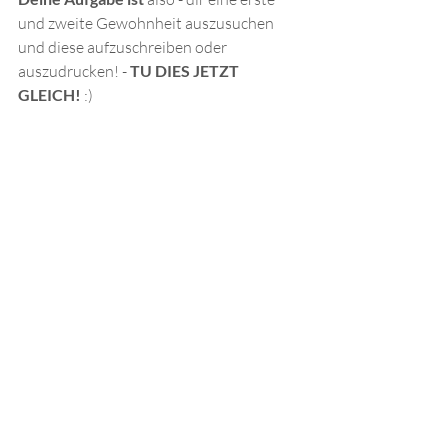
und zweite Gewohnheit auszusuchen 
und diese aufzuschreiben oder 
auszudrucken! - 
TU DIES JETZT 
GLEICH! 
:)
 Ich wünsche dir viel Spaß und Ruhe beim 
Umsetzten!
 Falls du Unterstützung brauchst, kannst 
du mich jederzeit kontaktieren.
Aktuelle Beiträge
Alle ansehen